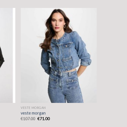
VESTE MORGAN
veste morgan
€
107.00
€
71.00