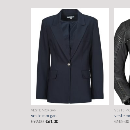
VESTE MORGAN
VESTE M
veste morgan
veste m
€
92.00
€
61.00
€
102.00