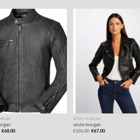
ORGAN
VESTE MORGAN
organ
veste morgan
€
68.00
€
101.00
€
67.00