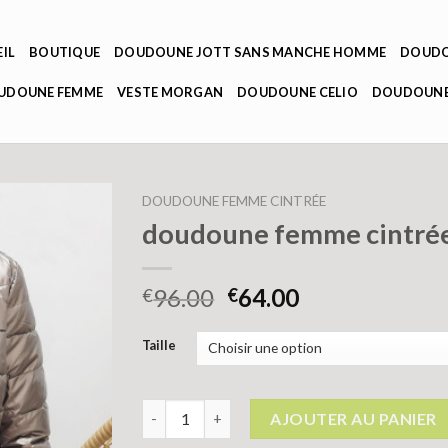
IL
BOUTIQUE
DOUDOUNE JOTT SANS MANCHE HOMME
DOUDO
OUDOUNE FEMME
VESTE MORGAN
DOUDOUNE CELIO
DOUDOUNE
DOUDOUNE FEMME CINTRÉE
doudoune femme cintré
96.00
64.00
€
€
Taille
quantité de doudoune femme cintrée
AJOUTER AU PANIER