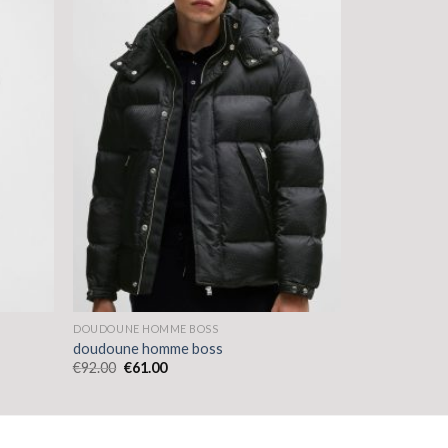
DOUDOUNE HOMME BOSS
doudoune homme boss
€
92.00
€
61.00