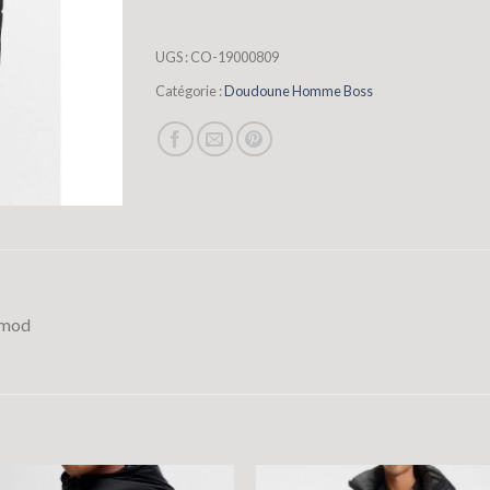
UGS :
CO-19000809
Catégorie :
Doudoune Homme Boss
imod