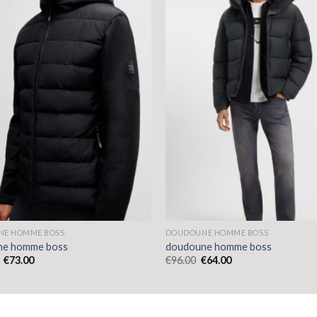
E HOMME BOSS
DOUDOUNE HOMME BOSS
ne homme boss
doudoune homme boss
€
73.00
€
96.00
€
64.00