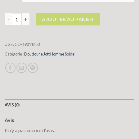
quantité de doudoune jott homme solde
AJOUTER AU PANIER
UGS :
CO-19011653
Catégorie :
Doudoune Jott Homme Solde
AVIS (0)
Avis
Il n’y a pas encore d’avis.