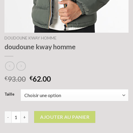
DOUDOUNE KWAY HOMME
doudoune kway homme
93.00
62.00
€
€
Taille
quantité de doudoune kway homme
AJOUTER AU PANIER