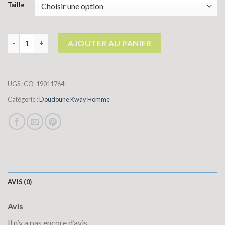
Taille
quantité de doudoune kway homme
AJOUTER AU PANIER
UGS :
CO-19011764
Catégorie :
Doudoune Kway Homme
AVIS (0)
Avis
Il n’y a pas encore d’avis.