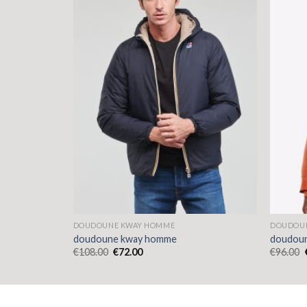
DOUDOUNE KWAY HOMME
DOUDOU
doudoune kway homme
doudou
€
108.00
€
72.00
€
96.00