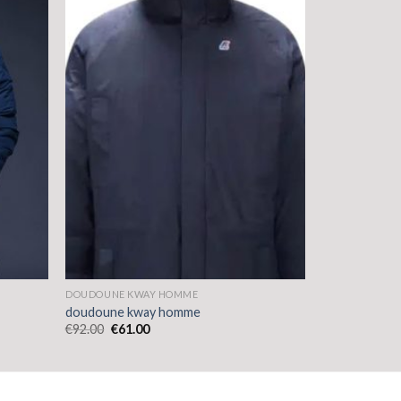
DOUDOUNE KWAY HOMME
doudoune kway homme
€
92.00
€
61.00