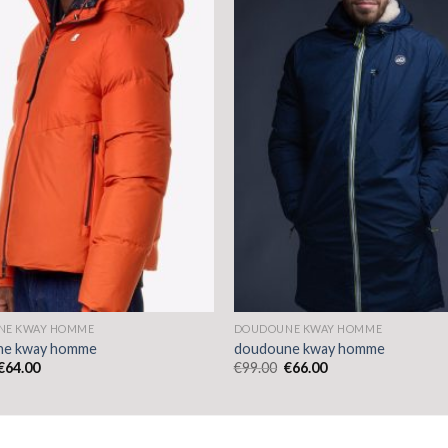
NE KWAY HOMME
DOUDOUNE KWAY HOMME
ne kway homme
doudoune kway homme
€
64.00
€
99.00
€
66.00