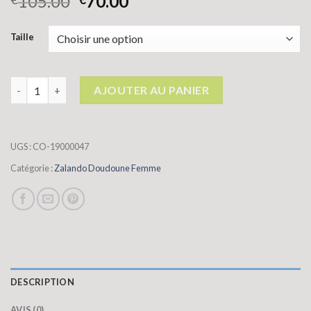
105.00
70.00
Taille
quantité de zalando doudoune femme
AJOUTER AU PANIER
UGS :
CO-19000047
Catégorie :
Zalando Doudoune Femme
DESCRIPTION
AVIS (0)